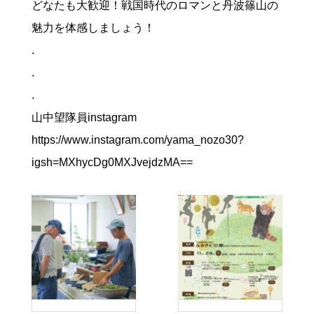
どなたも大歓迎！戦国時代のロマンと丹波篠山の
魅力を体感しましょう！
.
.
.
山中望隊員instagram
https://www.instagram.com/yama_nozo30?
igsh=MXhycDg0MXJvejdzMA==