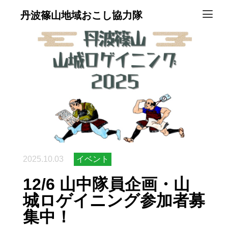
丹波篠山地域おこし協力隊
2025.10.03
イベント
12/6 山中隊員企画・山
城ロゲイニング参加者募
集中！