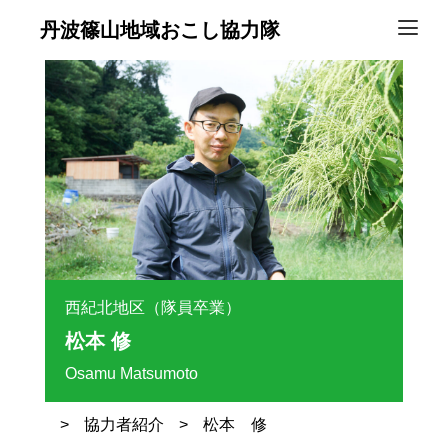
丹波篠山地域おこし協力隊
西紀北地区（隊員卒業）
松本 修
Osamu Matsumoto
>
協力者紹介
>
松本 修