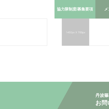
協力隊制度/募集要項
メ
丹波篠
お問