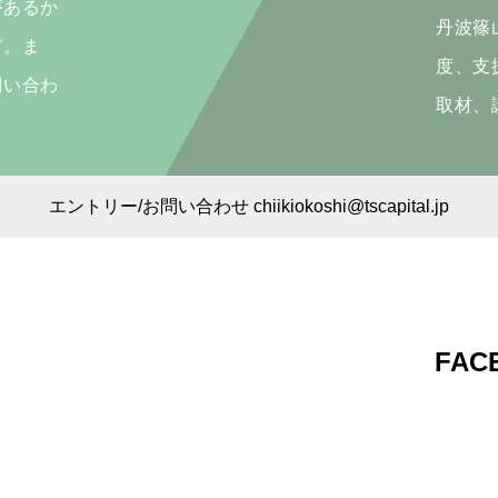
があるか
丹波篠
ぞ。ま
度、支
問い合わ
取材、
エントリー/お問い合わせ chiikiokoshi@tscapital.jp
FAC